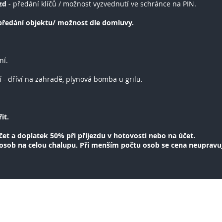
zd
- předání klíčů / možnost vyzvednutí ve schránce na PIN.
 předání objektu/ možnost dle domluvy.
tní.
í - dříví na zahradě, plynová bomba u grilu.
it.
čet a doplatek 50% při příjezdu v hotovosti nebo na účet.
 osob na celou chalupu. Při menším počtu osob se cena neupravu