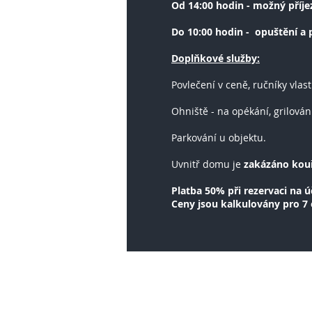
Od 14:00 hodin - možný příje
Do 10:00 hodin - opuštění a
Doplňkové služby:
Povlečení v ceně, ručníky vlas
Ohniště - na opékání, grilován
Parkování u objektu.
Uvnitř domu je
zakázáno kouř
Platba 50% při rezervaci na ú
Ceny jsou kalkulovány pro 7