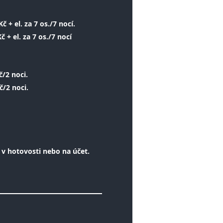
č + el. za 7 os./7 nocí.
 + el. za 7 os./7 nocí
č/2 noci.
č/2 noci.
u v hotovosti nebo na účet.