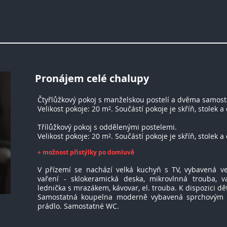
Pronájem celé chalupy
Čtyřlůžkový pokoj s manželskou postelí a dvěma samost
Velikost pokoje: 20 m². Součástí pokoje je skříň, stolek a
Třílůžkový pokoj s oddělenými postelemi.
Velikost pokoje: 20 m². Součástí pokoje je skříň, stolek a
+ možnost přistýlky po domluvě
V přízemí se nachází velká kuchyň s TV, vybavená 
vaření - sklokeramická deska, mikrovlnná trouba, v
lednička s mrazákem, kávovar, el. trouba. K dispozici dět
Samostatná koupelna moderně vybavená sprchovým
prádlo. Samostatné WC.