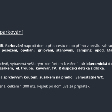
* parkování
fi
.
Parkování
naproti domu přes cestu nebo přímo v areálu zahra
k
posezení, opékání, grilování, stanování, camping, apod.
Mám
kuchyň, vybavená veškerým komfortem k vaření -
sklokeramická de
azákem, el. trouba, kávovar, TV. K dispozici dětská židlička.
na
sprchovým koutem, sušákem
na prádlo
. S
amostatné WC
.
ná, celkem 1 300 m2. Pejsek po domluvě za příplatek.