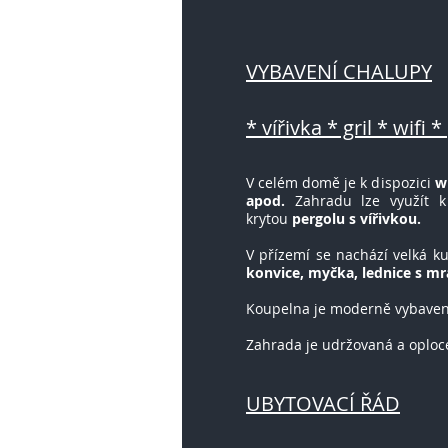
VYBAVENÍ CHALUPY
* vířivka * gril * wi
fi 
V celém domě je k dispozici
wi
apod.
Zahradu lze využít 
krytou
pergolu s vířivkou.
V přízemí se nachází velká 
konvice, myčka, lednice s mr
Koupelna je moderně vybave
Zahrada je udržovaná a oploce
UBYTOVACÍ ŘÁD