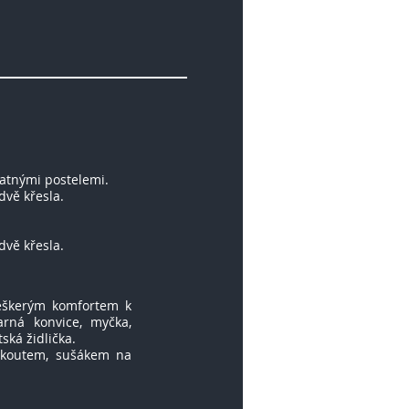
atnými postelemi.
 dvě křesla.
 dvě křesla.
veškerým komfortem k
arná konvice, myčka,
ská židlička.
 koutem, sušákem na