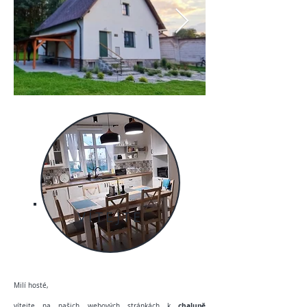
VÍTEJTE
Milí hosté,
chalupě
vítejte na našich webových stránkách k