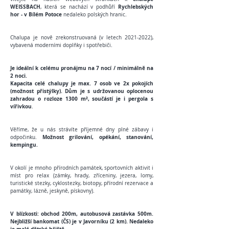
WEISSBACH
Rychlebských
, která se nachází v podhů
ří
hor - v Bílém Potoce
nedaleko polských hranic.
Chalupa je nově zrekonstruovaná (v letech
2021-2022)
,
vybavená moderními doplňky i spotřebiči.
Je ideální k celému pronájmu na 7 nocí / minimálně na
2 noci.
Kapacita celé chalupy je max. 7 osob ve 2x pokojích
(
možnost přistýlky).
Dům je s udržovanou oplocenou
zahradou o rozloze 1300 m², součástí je i pergola s
vířivkou
.
Věříme, že u nás strávíte příjemné dny plné zábavy i
Možnost grilování, opékání, stanování,
odpočinku.
kempingu.
V okolí je mnoho přírodních památek, sportovních aktivit i
míst pro relax (zámky, hrady, zříceniny, jezera, lomy,
turistické stezky, cyklostezky, biotopy, přírodní rezervace a
památky, lázně, jeskyně, pískovny).
V blízkosti: obchod 200m, autobusová zastávka 500m.
Nejbližší bankomat (ČS) je v Javorníku (2 km). Nedaleko