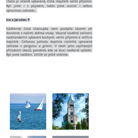
Chata je účelně vybavená, čístá, majitelé velmi příjemní.
Byli jsme i s pejskem, takže jsme ocenili i velkou
oplocenou zahradu.
Iva a Jaroslav P.
Nádherná čistá chaloupka nám poskytla zázemí při
dovolené s našimi dvěma vnuky. Vkusně sladěné zařízení,
nadstandartní vybavení kuchyně, velmi příjemní a vstřícní
majitelé. Celkovou pohodu doplnila rozlehlá upravená
zahrada s pergolou a grilem. V okolí plno zajímavých
přírodních úkazů, památek, kde se kluci nadšeně vyřádili.
Byli jsme nadšeni. Určitě se ještě vrátíme.