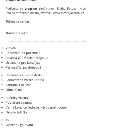
je malé dětské hřiště.
program akcí
Podívejte se
v okolí Bílého Potoka - více
info na stránkách města Javorník :
www.mestojavornik.cz
.
Těšíme se na Vás.
Nabízíme Vám:
Vířivka
Parkování na pozemku
Zdarma Wifi v celém objektu
Úschovna pro kola/lyže
Psí mazlíčci po domluvě
Mikrovlnka, varná deska
Samostatné WC/koupelna
Zahrada 1300 m2
Dům 90 m
2
Ručníky vlastní
Povlečení zdarma
Varná konvice, lednice, kávovar,el.trouba
Dětská židlička
TV
Opékání, grilování