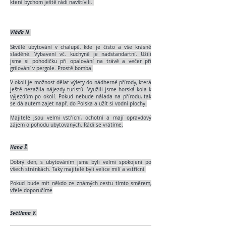
která bychom ještě rádi navštívili.
Vláďa N.
Skvělé ubytování v chalupě, kde je čisto a vše krásně
sladěné. Vybavení vč. kuchyně je
nadstandartní
. Užili
jsme si pohodičku při opalování na trávě a večer při
grilování v pergole. Prostě bomba.
V okolí je možnost dělat výlety do nádherné přírody, která
ještě nezažila nájezdy turistů. Využili jsme horská kola k
výjezdům po okolí. Pokud nebude nálada na přírodu, tak
se dá autem zajet např. do Polska a užít si vodní plochy.
Majitelé jsou velmi vstřícní, ochotní a mají opravdový
zájem o pohodu ubytovaných. Rádi se vrátíme.
Hana Š.
Dobrý den, s ubytováním jsme byli velmi spokojeni po
všech stránkách. Taky majitelé byli velice milí a vstřícní.
Pokud bude mít někdo ze známých cestu tímto směrem,
vřele doporučíme
Světlana V.