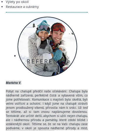
Výlety po okolí
Restaurace a cukrárny
REFERENCE
Markéta V.
Pobyt na chalupě předčil naše očekávání. Chalupa byla
nádherně zařízená, perfektně čistá a vybavená vším, co
jsme potřebovali. Komunikace s majiteli byla skvělá, byli
velmi vstřícní a ochotní. I když jsme na chalupě strávili
jenom prodloužený víkend, přirostla nám k srdci. Už teď
se těšíme, až si tam znovu naplánujeme dovolenou.
Tentokrát ale určitě delší, abychom si užili nejen chalupu,
ale i nádhernou přírodu a památky, které zdobí blízké i
vzdálenější okolí. Těšíme se, že se na Vaši chalupu zase
podíváme, v okolí je spousta nádherné přírody a míst,