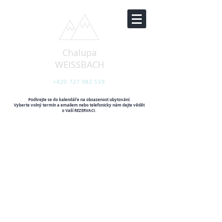
Chalupa
WEISSBACH
+420 727 983 559
Podívejte se do kalendáře na obsazenost ubytování.
Vyberte volný termín a emailem nebo telefonicky nám dejte vědět
o Vaší REZERVACI.